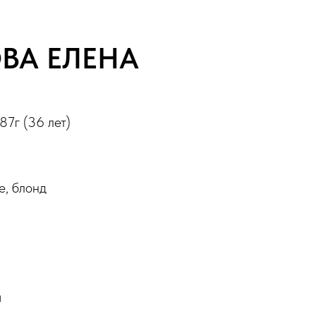
ВА ЕЛЕНА
87г (36 лет)
е, блонд
я