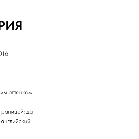
РИЯ
016
жим оттенком
границей: да
, английский
я